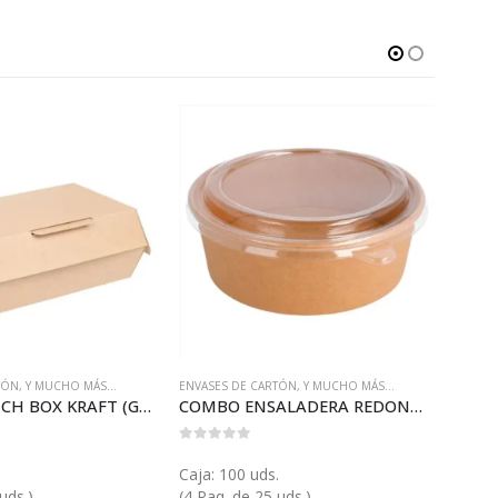
TÓN
,
Y MUCHO MÁS...
ENVASES DE CARTÓN
,
Y MUCHO MÁS...
ENVAS
ENVASE LUNCH BOX KRAFT (GP23506)
COMBO ENSALADERA REDONDA KRAFT 1300 (GP24005COMB)
0
out of 5
0
out 
.
Caja: 100 uds.
Caja:
uds.)
(4 Paq. de 25 uds.)