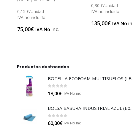
0,30 €/Unidad
0,15 €/Unidad
IVA no incluido
IVA no incluido
135,00
€
IVA No in
75,00
€
IVA No inc.
Productos destacados
BOTELLA ECOFOAM MU
0
out of 5
18,00
€
IVA No inc.
BOLSA BASURA INDUSTRIAL AZUL
0
out of 5
60,00
€
IVA No inc.