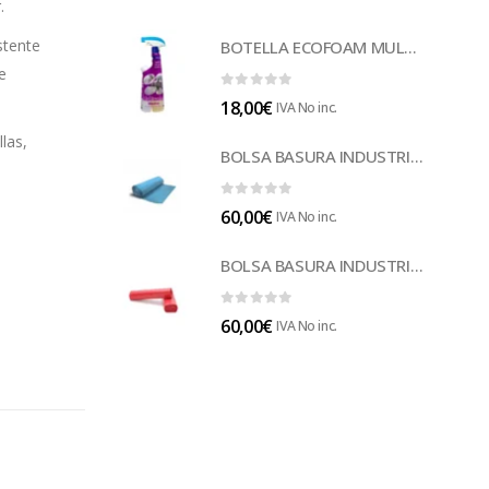
.
stente
BOTELLA ECOFOAM MULTISUELOS (LECOF12)
e
0
out of 5
18,00
€
IVA No inc.
las,
BOLSA BASURA INDUSTRIAL AZUL (B014A)
0
out of 5
60,00
€
IVA No inc.
BOLSA BASURA INDUSTRIAL ROJA 85 (B014)
0
out of 5
60,00
€
IVA No inc.