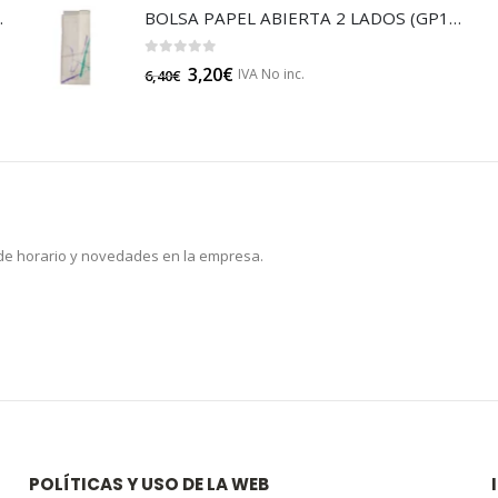
JA 85 (B014)
BOLSA PAPEL ABIERTA 2 LADOS (GP14714)
0
out of 5
3,20
€
IVA No inc.
6,40
€
 de horario y novedades en la empresa.
POLÍTICAS Y USO DE LA WEB