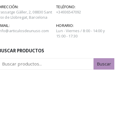
DIRECCIÓN:
TELÉFONO:
Passatge Gàller, 2, 08830 Sant
+34936547092
Boi de Llobregat, Barcelona
EMAIL:
HORARIO:
info@articulosdeunuso.com
Lun - Viernes / 8:00 - 14:00 y
15:00 - 17:30
BUSCAR PRODUCTOS
Buscar