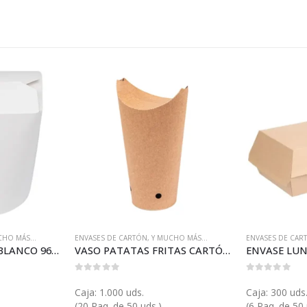
CHO MÁS...
ENVASES DE CARTÓN
,
Y MUCHO MÁS...
ENVASES DE CAR
ENVASE REDONDO BLANCO 960 (GP13666)
VASO PATATAS FRITAS CARTÓN AUTOCIERRE (GP23349)
0
out of 5
0
out of 5
Caja: 1.000 uds.
Caja: 300 uds
(20 Paq. de 50 uds.)
(6 Paq. de 50 