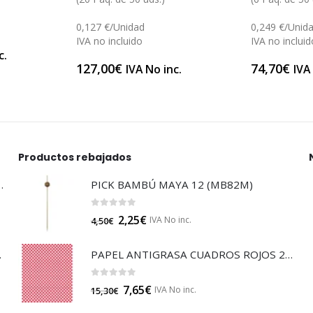
0,127 €/Unidad
0,249 €/Unid
IVA no incluido
IVA no incluid
c.
127,00
€
74,70
€
IVA No inc.
IVA
Productos rebajados
LTISUELOS (LECOF12)
PICK BAMBÚ MAYA 12 (MB82M)
0
out of 5
2,25
€
IVA No inc.
4,50
€
 (B014A)
PAPEL ANTIGRASA CUADROS ROJOS 20 (GP23324)
0
out of 5
7,65
€
IVA No inc.
15,30
€