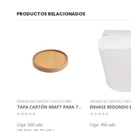
PRODUCTOS RELACIONADOS
.
ENVASES DE CARTÓN
,
Y MUCHO MÁS...
ENVASES DE CARTÓN
,
Y MU
6)
TAPA CARTÓN KRAFT PARA TARRINA (E127T)
0
out of 5
0
out of 5
Caja: 500 uds.
Caja: 450 uds.
(20 Paq. de 25 uds.)