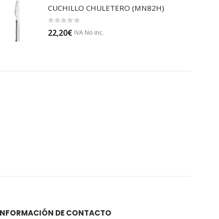
CUCHILLO CHULETERO (MN82H)
0
out of 5
22,20
€
IVA No inc.
INFORMACIÓN DE CONTACTO