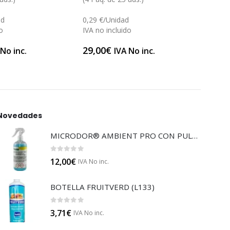
0,212
ad
0,29 €/Unidad
IVA n
o
IVA no incluido
53,0
29,00
€
 No inc.
IVA No inc.
Novedades
MICRODOR® AMBIENT PRO CON PULVERIZADOR (LB08)
0
out of 5
12,00
€
IVA No inc.
BOTELLA FRUITVERD (L133)
0
out of 5
3,71
€
IVA No inc.