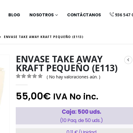
BLOG
NOSOTROS
CONTÁCTANOS
936 547 
ENVASE TAKE AWAY KRAFT PEQUEÑO (E113)
ENVASE TAKE AWAY
KRAFT PEQUEÑO (E113)
( No hay valoraciones aún. )
0
out of 5
55,00
€
IVA No inc.
Caja: 500 uds.
(10 Paq. de 50 uds.)
0,11 €/Unidad