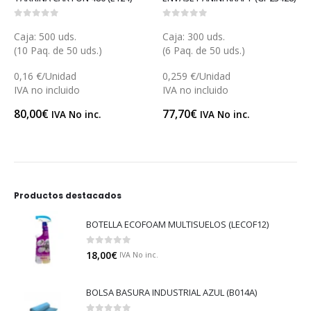
0
out of 5
0
out of 5
Caja: 300 uds.
Caja: 1.000 uds.
(6 Paq. de 50 uds.)
(4 Paq. de 250 uds.)
0,259 €/Unidad
0,072 €/Unidad
IVA no incluido
IVA no incluido
77,70
€
72,00
€
IVA No inc.
IVA No inc.
Productos destacados
BOTELLA ECOFOAM MULTISUELOS (LECOF12)
0
out of 5
18,00
€
IVA No inc.
BOLSA BASURA INDUSTRIAL AZUL (B014A)