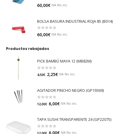
0
out of 5
60,00
€
IVA No inc.
BOLSA BASURA INDUSTRIAL ROJA 85 (B014)
0
out of 5
60,00
€
IVA No inc.
Productos rebajados
PICK BAMBÚ MAYA 12 (MB82M)
0
out of 5
2,25
€
IVA No inc.
4,50
€
AGITADOR PINCHO NEGRO (GP19369)
0
out of 5
6,00
€
IVA No inc.
12,00
€
TAPA SUSHI TRANSPARENTE 24 (GP22075)
0
out of 5
6,00
€
IVA No inc.
12,00
€