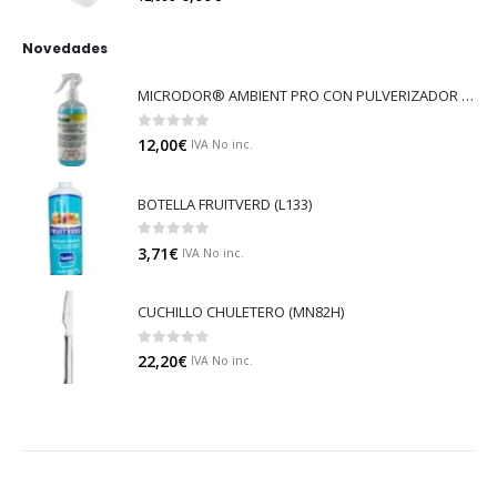
Novedades
MICRODOR® AMBIENT PRO CON PULVERIZADOR (LB08)
0
out of 5
12,00
€
IVA No inc.
BOTELLA FRUITVERD (L133)
0
out of 5
3,71
€
IVA No inc.
CUCHILLO CHULETERO (MN82H)
0
out of 5
22,20
€
IVA No inc.