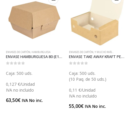
ENVASES DE CARTÓN
,
Y MUCHO MÁS...
ENVASES DE CARTÓN
,
Y MUCHO MÁS...
ENVASE TAKE AWAY KRAFT PEQUEÑO (E113)
VASO PATATAS FRITAS CARTÓN AUTOCIERRE (GP23349)
0
out of 5
0
out of 5
Caja: 500 uds.
Caja: 1.000 uds.
(10 Paq. de 50 uds.)
(20 Paq. de 50 uds.)
0,11 €/Unidad
0,127 €/Unidad
IVA no incluido
IVA no incluido
55,00
€
127,00
€
IVA No inc.
IVA No inc.