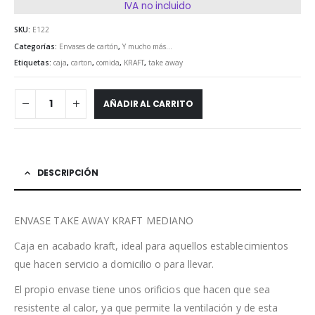
IVA no incluido
SKU:
E122
Categorías:
Envases de cartón
,
Y mucho más...
Etiquetas:
caja
,
carton
,
comida
,
KRAFT
,
take away
AÑADIR AL CARRITO
DESCRIPCIÓN
ENVASE TAKE AWAY KRAFT MEDIANO
Caja en acabado kraft, ideal para aquellos establecimientos
que hacen servicio a domicilio o para llevar.
El propio envase tiene unos orificios que hacen que sea
resistente al calor, ya que permite la ventilación y de esta