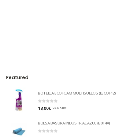
Featured
BOTELLA ECOFOAM MULTISUELOS (LECOF12)
0
out of 5
18,00
€
IVA No inc.
BOLSA BASURA INDUSTRIAL AZUL (B014A)
0
out of 5