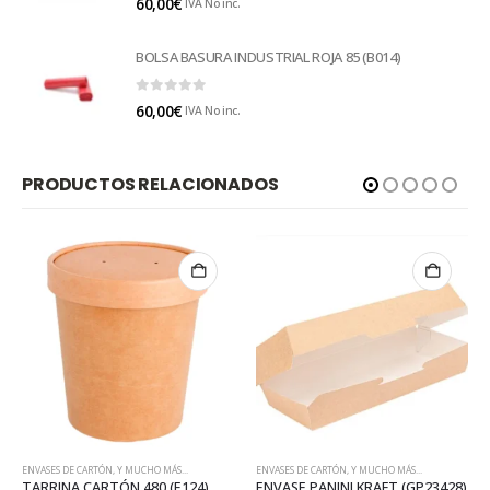
60,00
€
IVA No inc.
BOLSA BASURA INDUSTRIAL ROJA 85 (B014)
0
out of 5
60,00
€
IVA No inc.
PRODUCTOS RELACIONADOS
ENVASES DE CARTÓN
,
Y MUCHO MÁS...
ENVASES DE CARTÓN
,
Y MUCHO MÁS...
4)
ENVASE PANINI KRAFT (GP23428)