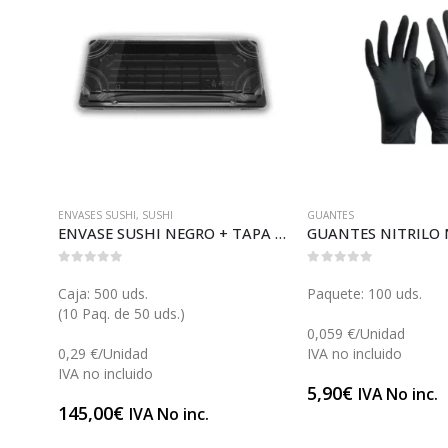
ENVASES SUSHI
,
SUSHI
GUANTES
MANTEL FONDO NEGRO (M066N)
ENVASE SUSHI NEGRO + TAPA 21 (SH84113)
0
out of 5
0
out of 5
Caja: 500 uds.
Paquete: 100 uds.
(10 Paq. de 50 uds.)
0,059 €/Unidad
0,29 €/Unidad
IVA no incluido
IVA no incluido
5,90
€
IVA No inc.
145,00
€
IVA No inc.