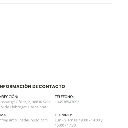
INFORMACIÓN DE CONTACTO
DIRECCIÓN:
TELÉFONO:
Passatge Gàller, 2, 08830 Sant
+34936547092
Boi de Llobregat, Barcelona
EMAIL:
HORARIO:
info@articulosdeunuso.com
Lun - Viernes / 8:00 - 14:00 y
15:00 - 17:30