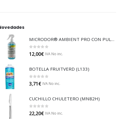
Novedades
MICRODOR® AMBIENT PRO CON PULVERIZADOR (LB08)
0
out of 5
12,00
€
IVA No inc.
BOTELLA FRUITVERD (L133)
0
out of 5
3,71
€
IVA No inc.
CUCHILLO CHULETERO (MN82H)
0
out of 5
22,20
€
IVA No inc.