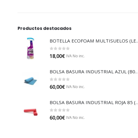
Productos destacados
BOTELLA ECOFOAM MU
0
out of 5
18,00
€
IVA No inc.
BOLSA BASURA INDUSTRIAL AZUL
0
out of 5
60,00
€
IVA No inc.
BOLSA BASURA INDUSTRIAL RO
0
out of 5
60,00
€
IVA No inc.