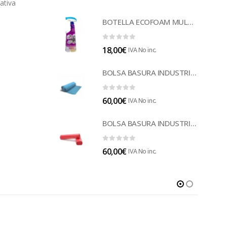
ativa
BOTELLA ECOFOAM MULTISUELOS (LECOF12)
0
out of 5
18,00
€
IVA No inc.
BOLSA BASURA INDUSTRIAL AZUL (B014A)
0
out of 5
60,00
€
IVA No inc.
BOLSA BASURA INDUSTRIAL ROJA 85 (B014)
0
out of 5
60,00
€
IVA No inc.