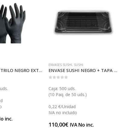
ENVASES SUSHI
,
SUSHI
BANDEJ
GUANTES NITRILO NEGRO EXTRA GRANDE (C135XN)
ENVASE SUSHI NEGRO + TAPA 18 (SH84112)
0
out of 5
0
out 
uds.
Caja: 500 uds.
Caja:
(10 Paq. de 50 uds.)
ad
0,452
o
0,22 €/Unidad
IVA n
IVA no incluido
45,2
o inc.
110,00
€
IVA No inc.