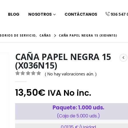
BLOG
NOSOTROS
CONTÁCTANOS
936 547 
SORIOS DE SERVICIO
,
CAÑAS
CAÑA PAPEL NEGRA 15 (X036N15)
CAÑA PAPEL NEGRA 15
(X036N15)
( No hay valoraciones aún. )
0
out of 5
13,50
€
IVA No inc.
Paquete: 1.000 uds.
(Caja de 5.000 uds.)
0,0135 €/Unidad