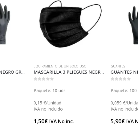
EQUIPAMIENTO DE UN SOLO USO
GUANTES
GUANTES NITRILO NEGRO GRANDE (C135N)
MASCARILLA 3 PLIEGUES NEGRA (C118NQ)
0
out of 5
0
out of 5
Paquete: 10 uds.
Paquete: 100 
0,15 €/Unidad
0,059 €/Unid
IVA no incluido
IVA no incluid
1,50
€
5,90
€
IVA No inc.
IVA N