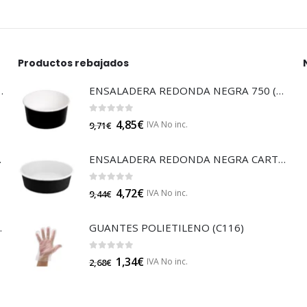
Productos rebajados
LTISUELOS (LECOF12)
ENSALADERA REDONDA NEGRA 750 (E132N)
0
out of 5
4,85
€
IVA No inc.
9,71
€
 (B014A)
ENSALADERA REDONDA NEGRA CARTÓN 500 (E130N)
0
out of 5
4,72
€
IVA No inc.
9,44
€
JA 85 (B014)
GUANTES POLIETILENO (C116)
0
out of 5
1,34
€
IVA No inc.
2,68
€