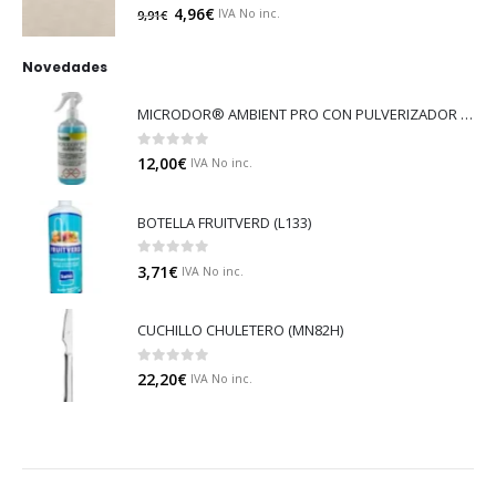
0
out of 5
4,96
€
IVA No inc.
9,91
€
Novedades
MICRODOR® AMBIENT PRO CON PULVERIZADOR (LB08)
0
out of 5
12,00
€
IVA No inc.
BOTELLA FRUITVERD (L133)
0
out of 5
3,71
€
IVA No inc.
CUCHILLO CHULETERO (MN82H)
0
out of 5
22,20
€
IVA No inc.