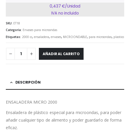
0,437 €/Unidad
IVA no incluido
SKU:
ET18
Categoría:
Envases para microondas
Etiquetas:
2000 cc
,
ensaladera
,
envases
,
MICROONDABLE
,
para microondas
,
plastico
AÑADIR AL CARRITO
DESCRIPCIÓN
ENSALADERA MICRO 2000
Ensaladera de plástico especial para microondas, para poder
añadir cualquier tipo de alimento y poder guardarlo de forma
eficaz.