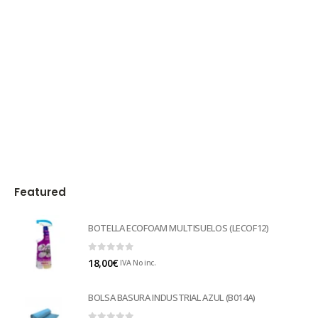
Featured
BOTELLA ECOFOAM MULTISUELOS (LECOF12)
0
out of 5
18,00
€
IVA No inc.
BOLSA BASURA INDUSTRIAL AZUL (B014A)