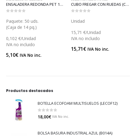
ENSALADERA REDONDA PET 150 (ET55)
CUBO FREGAR CON RUEDAS (CB02)
0
out of 5
0
out of 5
Paquete: 50 uds.
Unidad
(Caja de 14 pq.)
15,71 €/Unidad
0,102 €/Unidad
IVA no incluido
IVA no incluido
15,71
€
IVA No inc.
5,10
€
IVA No inc.
Productos destacados
BOTELLA ECOFOAM MULTISUELOS (LECOF12)
0
out of 5
18,00
€
IVA No inc.
BOLSA BASURA INDUSTRIAL AZUL (B014A)