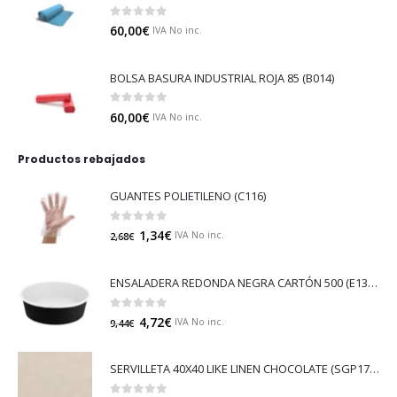
0
out of 5
60,00
€
IVA No inc.
BOLSA BASURA INDUSTRIAL ROJA 85 (B014)
0
out of 5
60,00
€
IVA No inc.
Productos rebajados
GUANTES POLIETILENO (C116)
0
out of 5
1,34
€
IVA No inc.
2,68
€
ENSALADERA REDONDA NEGRA CARTÓN 500 (E130N)
0
out of 5
4,72
€
IVA No inc.
9,44
€
SERVILLETA 40X40 LIKE LINEN CHOCOLATE (SGP17927)