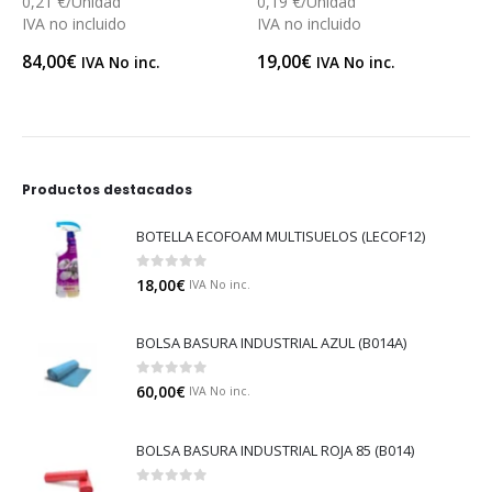
0,19 €/Unidad
IVA no incluido
0,1603 €/Unidad
IVA no incluido
19,00
€
IVA No inc.
72,14
€
IVA No inc.
Productos destacados
BOTELLA ECOFOAM MULTISUELOS (LECOF12)
0
out of 5
18,00
€
IVA No inc.
BOLSA BASURA INDUSTRIAL AZUL (B014A)
0
out of 5
60,00
€
IVA No inc.
BOLSA BASURA INDUSTRIAL ROJA 85 (B014)