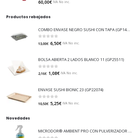
0
out of 5
60,00
€
IVA No inc.
Productos rebajados
COMBO ENVASE NEGRO SUSHI CON TAPA (GP14529)
0
out of 5
6,50
€
IVA No inc.
13,00
€
BOLSA ABIERTA 2 LADOS BLANCO 11 (GP25511)
0
out of 5
1,08
€
IVA No inc.
2,16
€
ENVASE SUSHI BIONIC 23 (GP22074)
0
out of 5
5,25
€
IVA No inc.
10,50
€
Novedades
MICRODOR® AMBIENT PRO CON PULVERIZADOR (LB08)