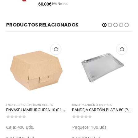
0
out of 5
60,00
€
IVA No inc.
PRODUCTOS RELACIONADOS
BANDEJAS CARTÓN ORO Y PLATA
ENVASES DE CARTÓN
,
HAMBURGUESA
ENVASE HAMBURGUESA 10 (E109)
BANDEJA CARTÓN PLATA 8C (P073)
ENVASE HAMBURGUESA KRAFT 13 (GP23405)
0
out of 5
0
out of 5
Paquete: 100 uds.
Caja: 450 uds.
(9 Paq. de 50 uds.)