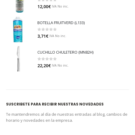
0
out of 5
12,00
€
IVA No inc.
BOTELLA FRUITVERD (L133)
0
out of 5
3,71
€
IVA No inc.
CUCHILLO CHULETERO (MN82H)
0
out of 5
22,20
€
IVA No inc.
SUSCRIBETE PARA RECIBIR NUESTRAS NOVEDADES
Te mantendremos al día de nuestras entradas al blog, cambios de
horario y novedades en la empresa.