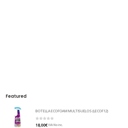
Featured
BOTELLA ECOFOAM MULTISUELOS (LECOF12)
0
out of 5
18,00
€
IVA No inc.