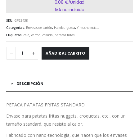
0,08 €/Unidad
IVA no incluido
SKU:
GP23438
Categorías:
Envases de cartón
,
Hamburguesa
,
Y mucho más...
Etiquetas:
caja
,
carton
,
comida
,
patatas fritas
AÑADIR AL CARRITO
DESCRIPCIÓN
PETACA PATATAS FRITAS STANDARD
Envase para patatas fritas nuggets, croquetas, etc., con un
tamaño standard, que resiste al calor.
Fabricado con nano-tecnología, que hacen que los envases