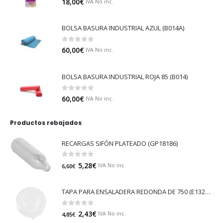
18,00
€
IVA No inc.
BOLSA BASURA INDUSTRIAL AZUL (B014A)
0
out of 5
60,00
€
IVA No inc.
BOLSA BASURA INDUSTRIAL ROJA 85 (B014)
0
out of 5
60,00
€
IVA No inc.
Productos rebajados
RECARGAS SIFÓN PLATEADO (GP18186)
0
out of 5
5,28
€
IVA No inc.
6,60
€
TAPA PARA ENSALADERA REDONDA DE 750 (E132NT)
0
out of 5
2,43
€
IVA No inc.
4,85
€