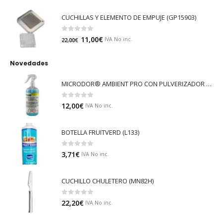
CUCHILLAS Y ELEMENTO DE EMPUJE (GP15903)
0
out of 5
11,00
€
IVA No inc.
22,00
€
Novedades
MICRODOR® AMBIENT PRO CON PULVERIZADOR (LB08)
0
out of 5
12,00
€
IVA No inc.
BOTELLA FRUITVERD (L133)
0
out of 5
3,71
€
IVA No inc.
CUCHILLO CHULETERO (MN82H)
0
out of 5
22,20
€
IVA No inc.