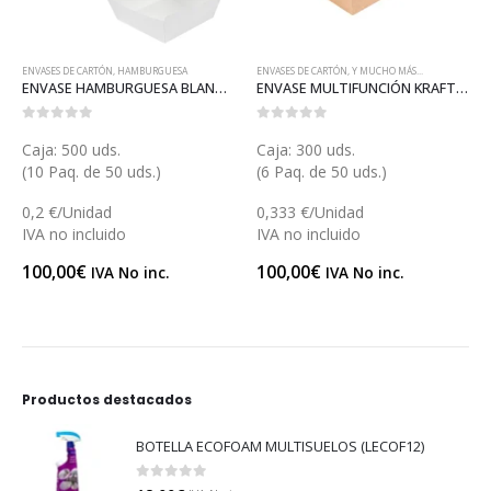
ENVASES DE CARTÓN
,
Y MUCHO MÁS...
ENVASES DE CARTÓN
,
HAMBURGUESA
 HAMBURGUESA BLANCO 14 (GP23418)
ENVASE MULTIFUNCIÓN KRAFT 1350 (GP23457)
ENVASE HAMBURGUESA 10 (E109)
0
out of 5
0
out of 5
Caja: 300 uds.
Caja: 400 uds.
(6 Paq. de 50 uds.)
0,21 €/Unidad
0,333 €/Unidad
IVA no incluido
IVA no incluido
84,00
€
IVA No inc.
100,00
€
IVA No inc.
Productos destacados
BOTELLA ECOFOAM MULTISUELOS (LECOF12)
0
out of 5