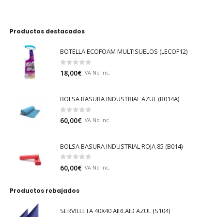
Productos destacados
BOTELLA ECOFOAM MULTISUELOS (LECOF12)
0
out of 5
18,00
€
IVA No inc.
BOLSA BASURA INDUSTRIAL AZUL (B014A)
0
out of 5
60,00
€
IVA No inc.
BOLSA BASURA INDUSTRIAL ROJA 85 (B014)
0
out of 5
60,00
€
IVA No inc.
Productos rebajados
SERVILLETA 40X40 AIRLAID AZUL (S104)