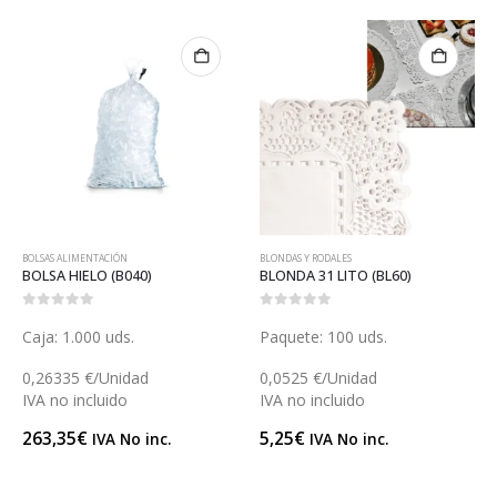
LSAS ALIMENTACIÓN
BLONDAS Y RODALES
BLONDA
OLSA HIELO (B040)
BLONDA 31 LITO (BL60)
BLOND
out of 5
0
out of 5
0
out 
aja: 1.000 uds.
Paquete: 100 uds.
Paqu
,26335 €/Unidad
0,0525 €/Unidad
0,08
VA no incluido
IVA no incluido
IVA n
63,35
€
5,25
€
8,79
IVA No inc.
IVA No inc.