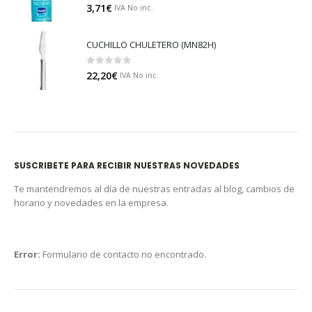
0
out of 5
3,71
€
IVA No inc.
CUCHILLO CHULETERO (MN82H)
0
out of 5
22,20
€
IVA No inc.
SUSCRIBETE PARA RECIBIR NUESTRAS NOVEDADES
Te mantendremos al día de nuestras entradas al blog, cambios de
horario y novedades en la empresa.
Error:
Formulario de contacto no encontrado.