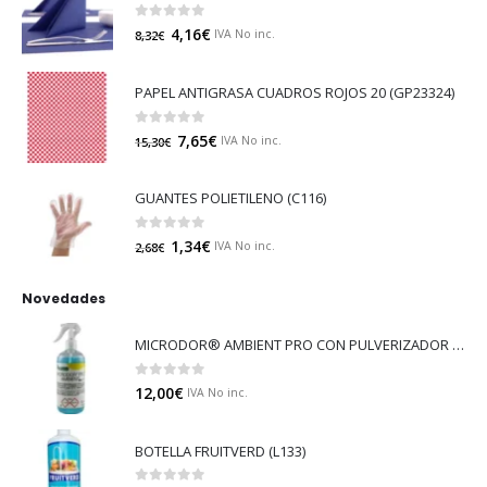
0
out of 5
4,16
€
IVA No inc.
8,32
€
PAPEL ANTIGRASA CUADROS ROJOS 20 (GP23324)
0
out of 5
7,65
€
IVA No inc.
15,30
€
GUANTES POLIETILENO (C116)
0
out of 5
1,34
€
IVA No inc.
2,68
€
Novedades
MICRODOR® AMBIENT PRO CON PULVERIZADOR (LB08)
0
out of 5
12,00
€
IVA No inc.
BOTELLA FRUITVERD (L133)