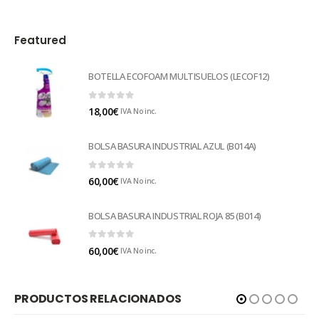
Featured
BOTELLA ECOFOAM MULTISUELOS (LECOF12)
0
out of 5
18,00
€
IVA No inc.
BOLSA BASURA INDUSTRIAL AZUL (B014A)
0
out of 5
60,00
€
IVA No inc.
BOLSA BASURA INDUSTRIAL ROJA 85 (B014)
0
out of 5
60,00
€
IVA No inc.
PRODUCTOS RELACIONADOS