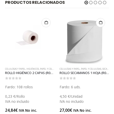
PRODUCTOS RELACIONADOS
CELULOSAS Y PAPEL
,
HIGIÉNICOS
,
PAPEL Y CELULOSAS
CELULOSAS Y PAPEL
,
PAPEL Y CELULOSAS
,
SECAMANOS
ROLLO HIGIÉNICO 2 CAPAS (R005)
ROLLO SECAMANOS 1 HOJA (R019)
0
out of 5
0
out of 5
Fardo: 108 rollos
Fardo: 6 uds.
0,23 €/Rollo
4,50 €/Unidad
IVA no incluido
IVA no incluido
24,84
€
27,00
€
IVA No inc.
IVA No inc.