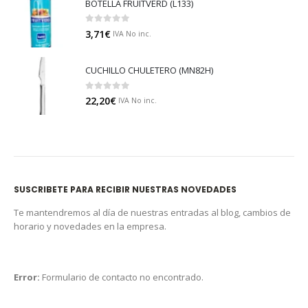
BOTELLA FRUITVERD (L133)
0
out of 5
3,71
€
IVA No inc.
CUCHILLO CHULETERO (MN82H)
0
out of 5
22,20
€
IVA No inc.
SUSCRIBETE PARA RECIBIR NUESTRAS NOVEDADES
Te mantendremos al día de nuestras entradas al blog, cambios de
horario y novedades en la empresa.
Error:
Formulario de contacto no encontrado.