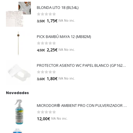
BLONDA LITO 18 (BL54L)
0
out of 5
1,75
€
IVA No inc.
3,50
€
PICK BAMBÚ MAYA 12 (MB82M)
0
out of 5
2,25
€
IVA No inc.
4,50
€
PROTECTOR ASIENTO WC PAPEL BLANCO (GP16213)
0
out of 5
1,80
€
IVA No inc.
3,60
€
Novedades
MICRODOR® AMBIENT PRO CON PULVERIZADOR (LB08)
0
out of 5
12,00
€
IVA No inc.