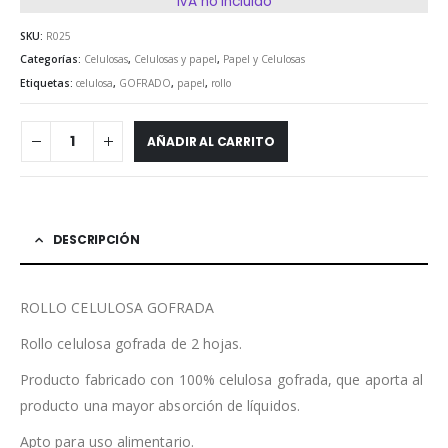
IVA no incluido
SKU:
R025
Categorías:
Celulosas
,
Celulosas y papel
,
Papel y Celulosas
Etiquetas:
celulosa
,
GOFRADO
,
papel
,
rollo
AÑADIR AL CARRITO
DESCRIPCIÓN
ROLLO CELULOSA GOFRADA
Rollo celulosa gofrada de 2 hojas.
Producto fabricado con 100% celulosa gofrada, que aporta al
producto una mayor absorción de líquidos.
Apto para uso alimentario.