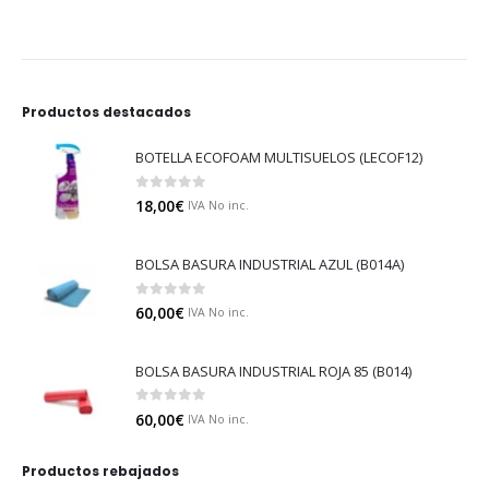
Productos destacados
BOTELLA ECOFOAM MULTISUELOS (LECOF12)
0
out of 5
18,00
€
IVA No inc.
BOLSA BASURA INDUSTRIAL AZUL (B014A)
0
out of 5
60,00
€
IVA No inc.
BOLSA BASURA INDUSTRIAL ROJA 85 (B014)
0
out of 5
60,00
€
IVA No inc.
Productos rebajados