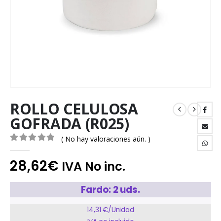
ROLLO CELULOSA
GOFRADA (R025)
( No hay valoraciones aún. )
0
out of 5
28,62
€
IVA No inc.
Fardo: 2 uds.
14,31 €/Unidad