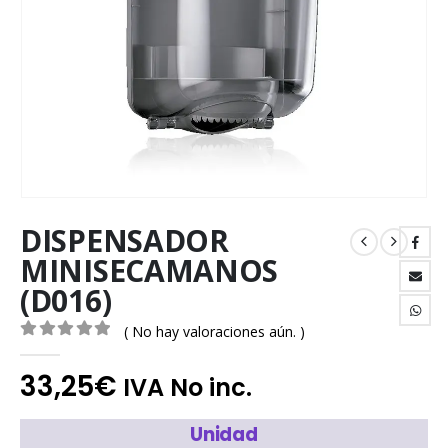
DISPENSADOR
MINISECAMANOS
(D016)
( No hay valoraciones aún. )
0
out of 5
33,25
€
IVA No inc.
Unidad