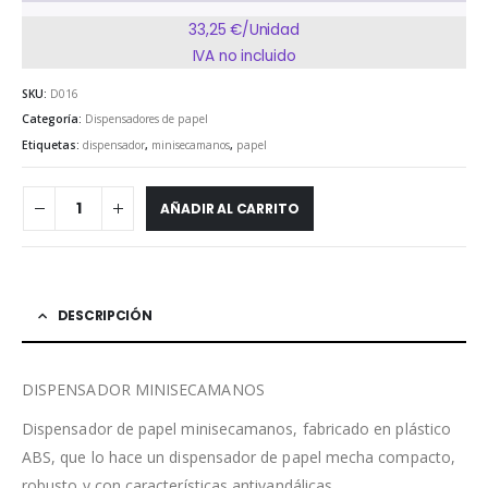
33,25 €/Unidad
IVA no incluido
SKU:
D016
Categoría:
Dispensadores de papel
Etiquetas:
dispensador
,
minisecamanos
,
papel
AÑADIR AL CARRITO
DESCRIPCIÓN
DISPENSADOR MINISECAMANOS
Dispensador de papel minisecamanos, fabricado en plástico
ABS, que lo hace un dispensador de papel mecha compacto,
robusto y con características antivandálicas.