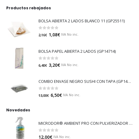
Productos rebajados
BOLSA ABIERTA 2 LADOS BLANCO 11 (GP25511)
0
out of 5
1,08
€
IVA No inc.
2,16
€
BOLSA PAPEL ABIERTA 2 LADOS (GP14714)
0
out of 5
3,20
€
IVA No inc.
6,40
€
COMBO ENVASE NEGRO SUSHI CON TAPA (GP14529)
0
out of 5
6,50
€
IVA No inc.
13,00
€
Novedades
MICRODOR® AMBIENT PRO CON PULVERIZADOR (LB08)
0
out of 5
12,00
€
IVA No inc.