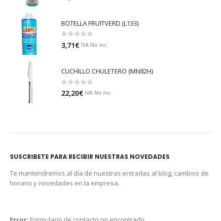
BOTELLA FRUITVERD (L133)
0
out of 5
3,71
€
IVA No inc.
CUCHILLO CHULETERO (MN82H)
0
out of 5
22,20
€
IVA No inc.
SUSCRIBETE PARA RECIBIR NUESTRAS NOVEDADES
Te mantendremos al día de nuestras entradas al blog, cambios de
horario y novedades en la empresa.
Error:
Formulario de contacto no encontrado.