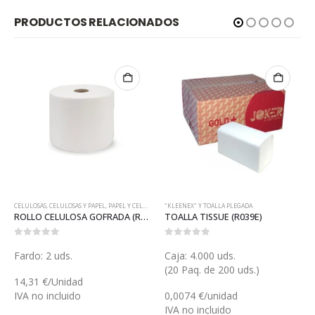
PRODUCTOS RELACIONADOS
CELULOSAS
,
CELULOSAS Y PAPEL
,
PAPEL Y CELULOSAS
"KLEENEX" Y TOALLA PLEGADA
ROLLO CELULOSA GOFRADA (R025)
TOALLA TISSUE (R039E)
0
out of 5
0
out of 5
Fardo: 2 uds.
Caja: 4.000 uds.
(20 Paq. de 200 uds.)
14,31 €/Unidad
IVA no incluido
0,0074 €/unidad
IVA no incluido