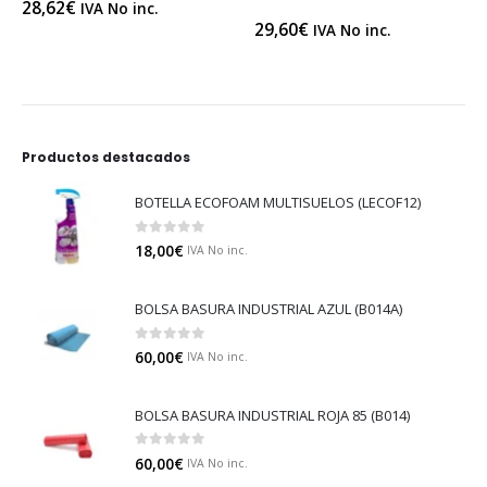
28,62
€
IVA No inc.
29,60
€
IVA No inc.
Productos destacados
BOTELLA ECOFOAM MULTISUELOS (LECOF12)
0
out of 5
18,00
€
IVA No inc.
BOLSA BASURA INDUSTRIAL AZUL (B014A)
0
out of 5
60,00
€
IVA No inc.
BOLSA BASURA INDUSTRIAL ROJA 85 (B014)
0
out of 5
60,00
€
IVA No inc.