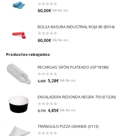
0
out of 5
60,00
€
IVA No inc.
BOLSA BASURA INDUSTRIAL ROJA 85 (B014)
0
out of 5
60,00
€
IVA No inc.
Productos rebajados
RECARGAS SIFÓN PLATEADO (GP18186)
0
out of 5
5,28
€
IVA No inc.
6,60
€
ENSALADERA REDONDA NEGRA 750 (E132N)
0
out of 5
4,85
€
IVA No inc.
9,71
€
TRIÁNGULO PIZZA GRANDE (X113)