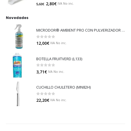
0
out of 5
2,80
€
IVA No inc.
5,60
€
Novedades
MICRODOR® AMBIENT PRO CON PULVERIZADOR (LB08)
0
out of 5
12,00
€
IVA No inc.
BOTELLA FRUITVERD (L133)
0
out of 5
3,71
€
IVA No inc.
CUCHILLO CHULETERO (MN82H)
0
out of 5
22,20
€
IVA No inc.