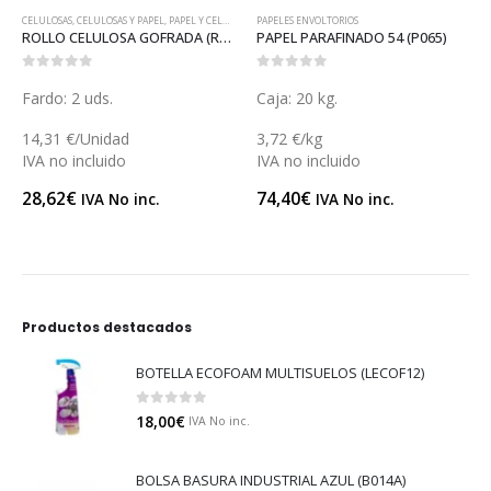
CELULOSAS
,
CELULOSAS Y PAPEL
,
PAPEL Y CELULOSAS
PAPELES ENVOLTORIOS
ROLLO CELULOSA GOFRADA (R025)
PAPEL PARAFINADO 54 (P065)
0
out of 5
0
out of 5
Fardo: 2 uds.
Caja: 20 kg.
14,31 €/Unidad
3,72 €/kg
IVA no incluido
IVA no incluido
28,62
€
74,40
€
IVA No inc.
IVA No inc.
Productos destacados
BOTELLA ECOFOAM MULTISUELOS (LECOF12)
0
out of 5
18,00
€
IVA No inc.
BOLSA BASURA INDUSTRIAL AZUL (B014A)