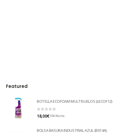
Featured
BOTELLA ECOFOAM MULTISUELOS (LECOF12)
0
out of 5
18,00
€
IVA No inc.
BOLSA BASURA INDUSTRIAL AZUL (B014A)