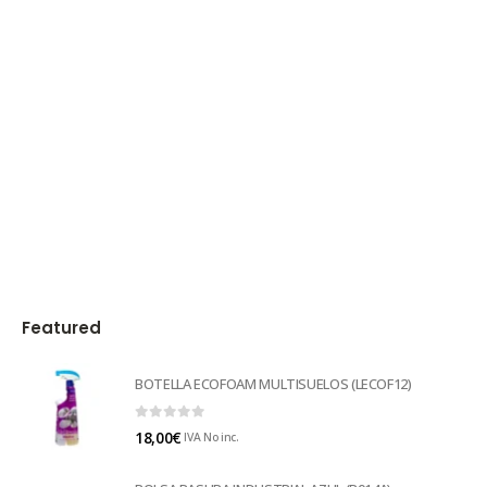
Featured
BOTELLA ECOFOAM MULTISUELOS (LECOF12)
0
out of 5
18,00
€
IVA No inc.