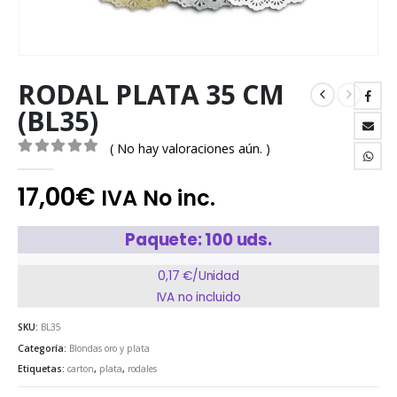
RODAL PLATA 35 CM
(BL35)
( No hay valoraciones aún. )
0
out of 5
17,00
€
IVA No inc.
Paquete: 100 uds.
0,17 €/Unidad
IVA no incluido
SKU:
BL35
Categoría:
Blondas oro y plata
Etiquetas:
carton
,
plata
,
rodales