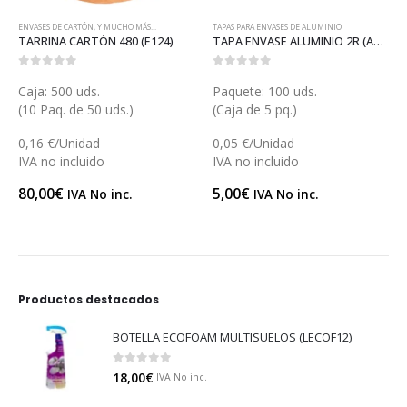
ENVASES DE CARTÓN
,
Y MUCHO MÁS...
TAPAS PARA ENVASES DE ALUMINIO
TARRINA CARTÓN 480 (E124)
TAPA ENVASE ALUMINIO 2R (AT07)
0
out of 5
0
out of 5
Caja: 500 uds.
Paquete: 100 uds.
(10 Paq. de 50 uds.)
(Caja de 5 pq.)
0,16 €/Unidad
0,05 €/Unidad
IVA no incluido
IVA no incluido
80,00
€
5,00
€
IVA No inc.
IVA No inc.
Productos destacados
BOTELLA ECOFOAM MULTISUELOS (LECOF12)
0
out of 5
18,00
€
IVA No inc.