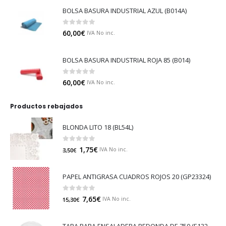
BOLSA BASURA INDUSTRIAL AZUL (B014A)
0
out of 5
60,00
€
IVA No inc.
BOLSA BASURA INDUSTRIAL ROJA 85 (B014)
0
out of 5
60,00
€
IVA No inc.
Productos rebajados
BLONDA LITO 18 (BL54L)
0
out of 5
1,75
€
IVA No inc.
3,50
€
PAPEL ANTIGRASA CUADROS ROJOS 20 (GP23324)
0
out of 5
7,65
€
IVA No inc.
15,30
€
TAPA PARA ENSALADERA REDONDA DE 750 (E132NT)