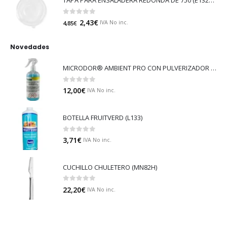
0
out of 5
2,43
€
IVA No inc.
4,85
€
Novedades
MICRODOR® AMBIENT PRO CON PULVERIZADOR (LB08)
0
out of 5
12,00
€
IVA No inc.
BOTELLA FRUITVERD (L133)
0
out of 5
3,71
€
IVA No inc.
CUCHILLO CHULETERO (MN82H)
0
out of 5
22,20
€
IVA No inc.