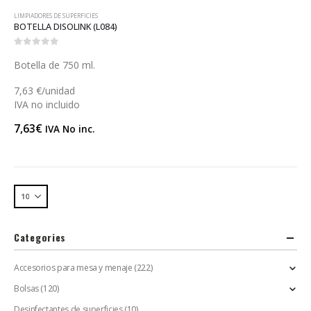
LIMPIADORES DE SUPERFICIES
BOTELLA DISOLINK (L084)
0
out of 5
Botella de 750 ml.
7,63 €/unidad
IVA no incluido
7,63
€
IVA No inc.
Categories
Accesorios para mesa y menaje
(222)
Bolsas
(120)
Desinfectantes de superficies
(10)