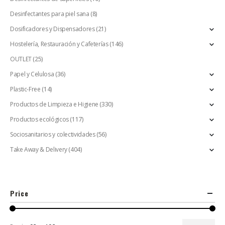
Desinfectantes para piel sana
(8)
Dosificadores y Dispensadores
(21)
Hostelería, Restauración y Cafeterías
(146)
OUTLET
(25)
Papel y Celulosa
(36)
Plastic-Free
(14)
Productos de Limpieza e Higiene
(330)
Productos ecológicos
(117)
Sociosanitarios y colectividades
(56)
Take Away & Delivery
(404)
Price