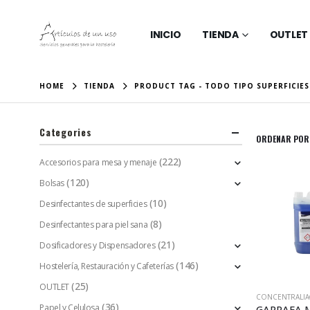
INICIO
TIENDA
OUTLET
HOME
TIENDA
PRODUCT TAG -
TODO TIPO SUPERFICIES
Categories
ORDENAR POR
(222)
Accesorios para mesa y menaje
(120)
Bolsas
(10)
Desinfectantes de superficies
(8)
Desinfectantes para piel sana
(21)
Dosificadores y Dispensadores
(146)
Hostelería, Restauración y Cafeterías
(25)
OUTLET
CONCENTRALI
(36)
Papel y Celulosa