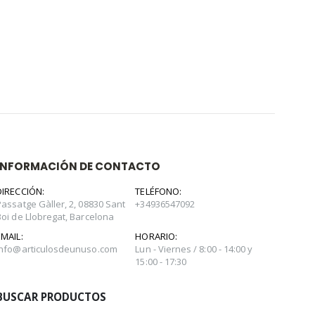
INFORMACIÓN DE CONTACTO
DIRECCIÓN:
TELÉFONO:
Passatge Gàller, 2, 08830 Sant
+34936547092
Boi de Llobregat, Barcelona
EMAIL:
HORARIO:
info@articulosdeunuso.com
Lun - Viernes / 8:00 - 14:00 y
15:00 - 17:30
BUSCAR PRODUCTOS