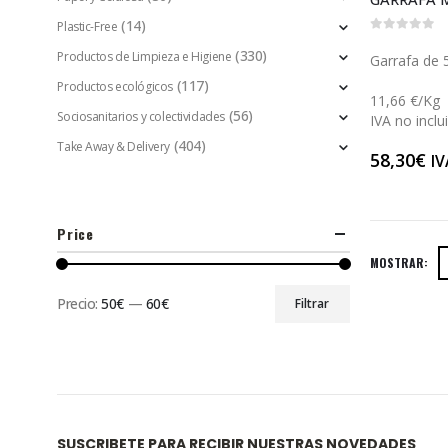
(14)
Plastic-Free
0
out of 5
(330)
Productos de Limpieza e Higiene
Garrafa de 5
(117)
Productos ecológicos
11,66 €/Kg
(56)
Sociosanitarios y colectividades
IVA no inclu
(404)
Take Away & Delivery
58,30
€
IV
Price
MOSTRAR:
Precio:
50€
—
60€
Filtrar
SUSCRIBETE PARA RECIBIR NUESTRAS NOVEDADES