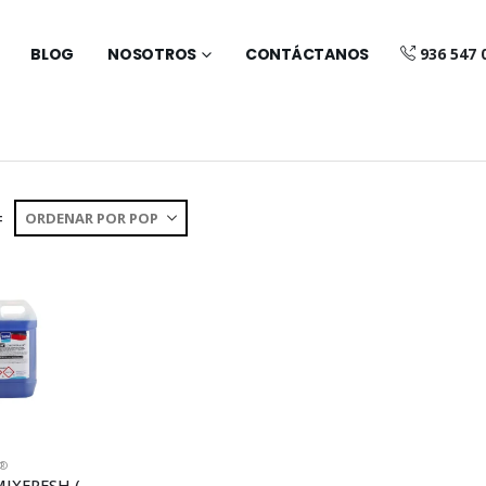
BLOG
NOSOTROS
CONTÁCTANOS
936 547 
:
A®
GARRAFA MIXFRESH (LC12)