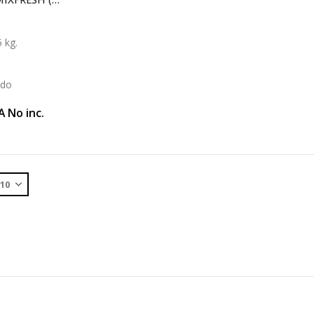
 kg.
ido
A No inc.