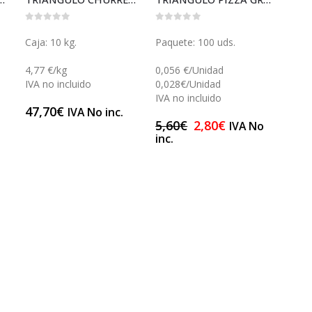
0
out of 5
0
out of 5
Caja: 10 kg.
Paquete: 100 uds.
4,77 €/kg
0,056 €/Unidad
IVA no incluido
0,028€/Unidad
IVA no incluido
47,70
€
IVA No inc.
5,60
€
2,80
€
IVA No
inc.