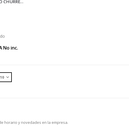
TRIÁNGULO CHURRERÍA CUERO 250 (X112)
ido
A No inc.
 de horario y novedades en la empresa.