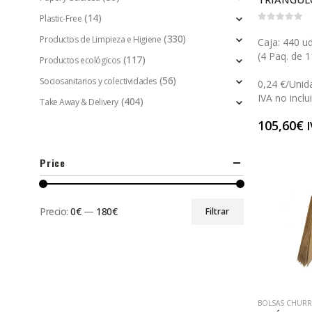
(14)
Plastic-Free
0
out of 5
(330)
Productos de Limpieza e Higiene
Caja: 440 ud
(4 Paq. de 1
(117)
Productos ecológicos
(56)
Sociosanitarios y colectividades
0,24 €/Unid
IVA no inclu
(404)
Take Away & Delivery
105,60
€
I
Price
Precio:
0€
—
180€
Filtrar
BOLSAS CHURR