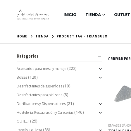
INICIO
TIENDA
OUTLET
HOME
TIENDA
PRODUCT TAG -
TRIANGULO
Categories
ORDENAR POR
(222)
Accesorios para mesa y menaje
(120)
Bolsas
(10)
Desinfectantes de superficies
(8)
Desinfectantes para piel sana
(21)
Dosificadores y Dispensadores
(146)
Hostelería, Restauración y Cafeterías
(25)
OUTLET
ENVASES SÁNDW
(36)
Papel y Celulosa