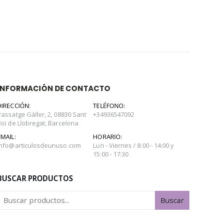
INFORMACIÓN DE CONTACTO
DIRECCIÓN:
TELÉFONO:
Passatge Gàller, 2, 08830 Sant
+34936547092
Boi de Llobregat, Barcelona
EMAIL:
HORARIO:
info@articulosdeunuso.com
Lun - Viernes / 8:00 - 14:00 y
15:00 - 17:30
BUSCAR PRODUCTOS
Buscar