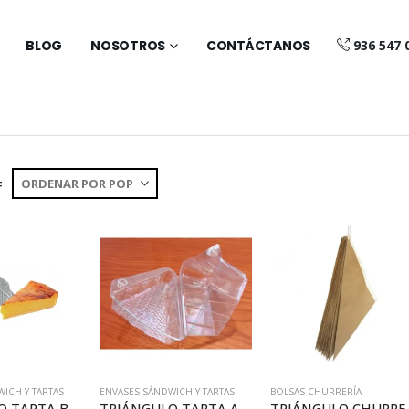
BLOG
NOSOTROS
CONTÁCTANOS
936 547 
:
ICH Y TARTAS
ENVASES SÁNDWICH Y TARTAS
BOLSAS CHURRERÍA
TRIÁNGULO TARTA BAJO (ET90)
TRIÁNGULO TARTA ALTO (ET94)
TRIÁNGULO C