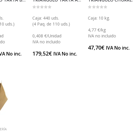
0
out of 5
0
out of 5
s.
Caja: 440 uds.
Caja: 10 kg.
10 uds.)
(4 Paq. de 110 uds.)
4,77 €/kg
ad
0,408 €/Unidad
IVA no incluido
ido
IVA no incluido
47,70
€
IVA No inc.
179,52
€
VA No inc.
IVA No inc.
ERÍA