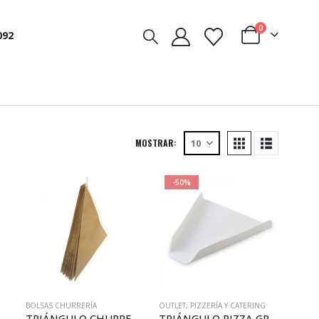
0
092
MOSTRAR:
-50%
BOLSAS CHURRERÍA
OUTLET
,
PIZZERÍA Y CATERING
HURRERÍA CUERO 800 (X1123)
TRIÁNGULO CHURRERÍA CUERO 600 (X1122)
TRIÁNGULO PIZZA GRANDE (X113)